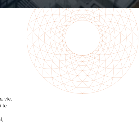
a vie.
i le
s
l,