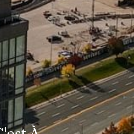
'est À