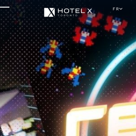
Situation Et Attractions
FR
Parking Et Transport
FAQ
Blog
Galerie
Carrières
Avis
Médias Et Presse