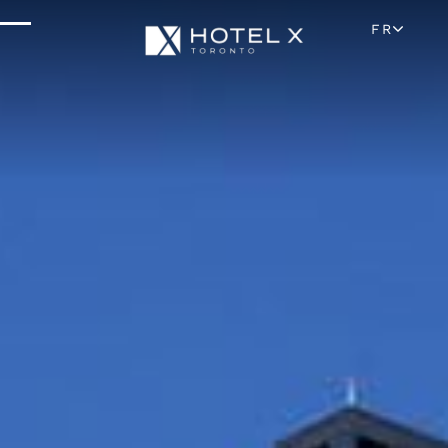
Situation Et Attractions
FR
Parking Et Transport
FAQ
Blog
Galerie
Carrières
Avis
Médias Et Presse