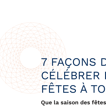
7 FAÇONS 
CÉLÉBRER 
FÊTES À T
Que la saison des fêt