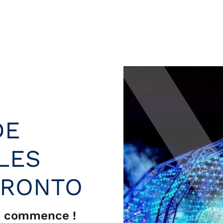
DE
LES
ORONTO
es commence !