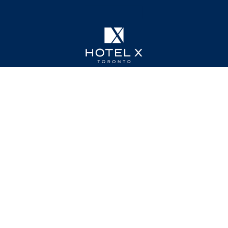
111 Princes' Boulevard,
M6K 3C3,
Toronto
+1 (855) 943-9300
connect@hotelxtoronto.com
Obtenez Des Offres Exclusives
Inscrivez-vous à notre newsletter
S'inscrire