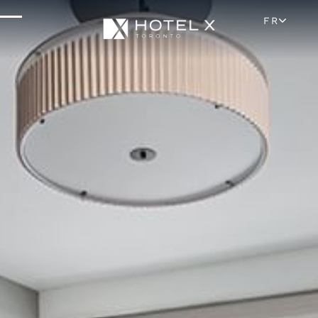
Situation Et Attractions
FR
Parking Et Transport
FAQ
Blog
Galerie
Carrières
Avis
Médias Et Presse