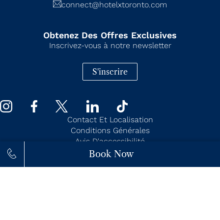
connect@hotelxtoronto.com
Obtenez Des Offres Exclusives
Inscrivez-vous à notre newsletter
S'inscrire
Contact Et Localisation
Conditions Générales
Avis D'accessibilité
Politique De Confidentialité
Book Now
Paramètres De Confidentialité