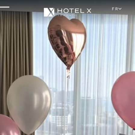
Situation Et Attractions
FR
Parking Et Transport
FAQ
Blog
Galerie
Carrières
Avis
Médias Et Presse