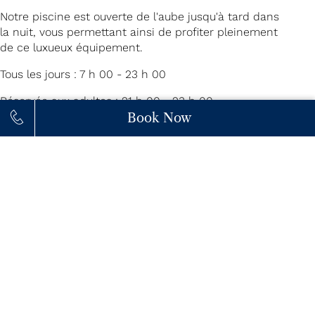
Notre piscine est ouverte de l'aube jusqu'à tard dans
la nuit, vous permettant ainsi de profiter pleinement
de ce luxueux équipement.
Tous les jours : 7 h 00 - 23 h 00
Réservée aux adultes : 21 h 00 - 23 h 00
Book Now
Pour profiter au maximum de votre
expérience, voici tout ce que vous
devez savoir sur la réservation de votre
temps au bord de la piscine.
Périodes de réservation : quand réserver votre
place
Pour que vous puissiez profiter de notre piscine sur
le toit, nous exigeons des réservations pendant des
périodes spécifiques.