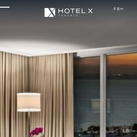
Situation Et Attractions
FR
Parking Et Transport
FAQ
Blog
Galerie
Carrières
Avis
Médias Et Presse