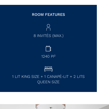
ROOM FEATURES
8 INVITÉS (MAX.)
1240
PI²
1 LIT KING SIZE + 1 CANAPÉ-LIT + 2 LITS
QUEEN SIZE