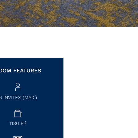
OOM FEATURES
6 INVITÉS (MAX.)
1130
PI²